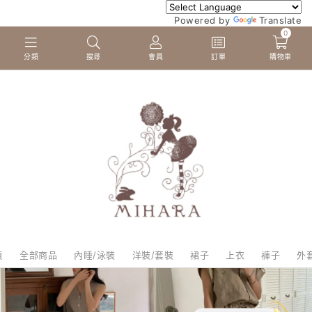
Powered by
Translate
0
分類
搜尋
會員
訂單
購物車
貨
全部商品
內睡/泳裝
洋裝/套裝
裙子
上衣
褲子
外