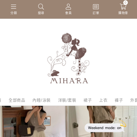
Powered by
Translate
0
分類
搜尋
會員
訂單
購物車
貨
全部商品
內睡/泳裝
洋裝/套裝
裙子
上衣
褲子
外