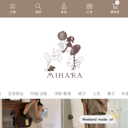
Powered by
Translate
0
分類
搜尋
會員
訂單
購物車
貨
全部商品
內睡/泳裝
洋裝/套裝
裙子
上衣
褲子
外