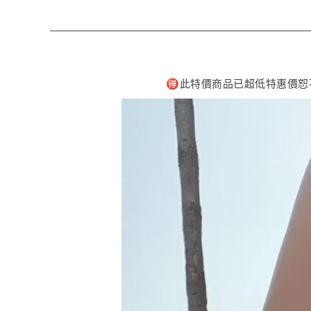
🉐️此特價商品已超低特惠價