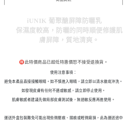
iUNIK 葡聚醣屏障防曬乳
保濕度較高，防曬的同時順便修護肌
膚屏障，質地清爽。
🉐️此特價商品已超低特惠價恕不接受退換貨。
使用注意事項：

避免本產品直接接觸眼睛。如不慎進入眼睛，請立即以清水徹底沖洗。

如發現皮膚有任何不適或敏感，請立即停止使用。

肌膚敏感者建議先做局部皮膚測試後，無過敏反應再進使用。
運送外盒包裝難免可能出現些微壓痕、摺痕或輕微磨損，此為運送途中正