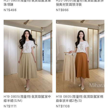
H21 0805(限量特)氣質歐膩家串
H20 0805(限量特)氣質歐膩家拼
珠項鍊
接異材質圓領洋裝
498
966
H19 0805(限量特)氣質歐膩家中
H18 0805(限量特)氣質歐膩家棉
線半裙(S/M)
麻傘狀半裙2色(S)
1111
1108