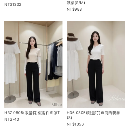
裝裙(S/M)
1332
988
H37 0805(限量特)假兩件圓領T
H36 0805(限量特)直筒西裝褲
(S)
743
1356