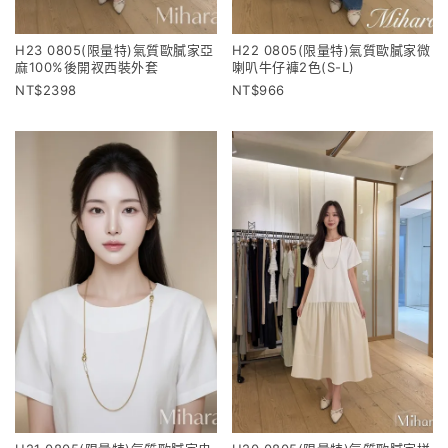
H23 0805(限量特)氣質歐膩家亞
H22 0805(限量特)氣質歐膩家微
麻100%後開衩西裝外套
喇叭牛仔褲2色(S-L)
2398
966