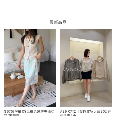
最新商品
G675(限量特)高檔名媛超美仙女
A39 0712可愛歐膩家天絲90%連
裙(黑現貨)
帽外套3色