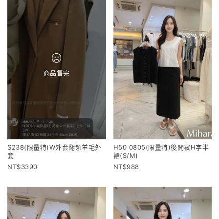
商品售完
S238(限量特)W外套翻領羊毛外
H50 0805(限量特)後開衩H字半
套
裙(S/M)
3390
988