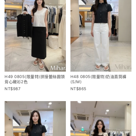
H49 0805(限量特)拼接蕾絲圓領
H48 0805(限量特)奶油直筒褲
背心襯衫2色
(S/M)
987
865