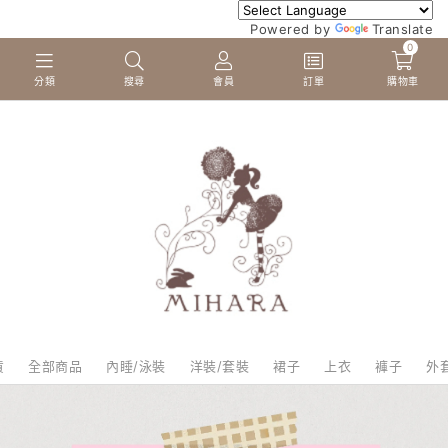
Powered by
Translate
0
分類
搜尋
會員
訂單
購物車
貨
全部商品
內睡/泳裝
洋裝/套裝
裙子
上衣
褲子
外