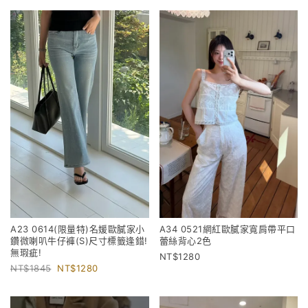
A23 0614(限量特)名媛歐膩家小
A34 0521網紅歐膩家寬肩帶平口
鑽微喇叭牛仔褲(S)尺寸標籤逢錯!
蕾絲背心2色
無瑕疵!
1280
1845
1280