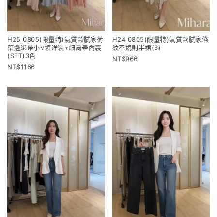
H25 0805(限量特)氣質歐膩家荷
H24 0805(限量特)氣質歐膩家條
葉邊綁帶小V領洋裝+細肩帶內裏
紋不規則半裙(S)
(SET)3色
966
1166