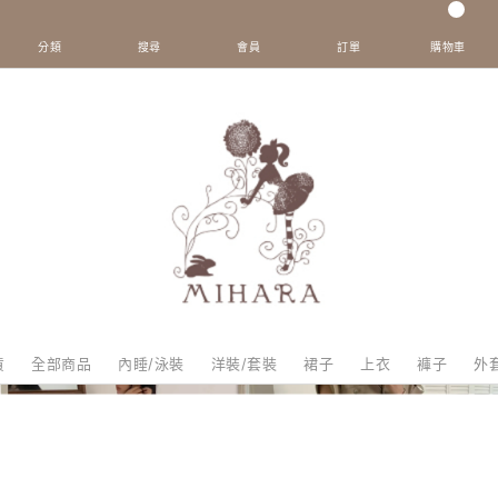
0
分類
搜尋
會員
訂單
購物車
貨
全部商品
內睡/泳裝
洋裝/套裝
裙子
上衣
褲子
外