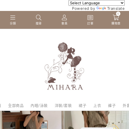
Powered by
Translate
0
分類
搜尋
會員
訂單
購物車
貨
全部商品
內睡/泳裝
洋裝/套裝
裙子
上衣
褲子
外