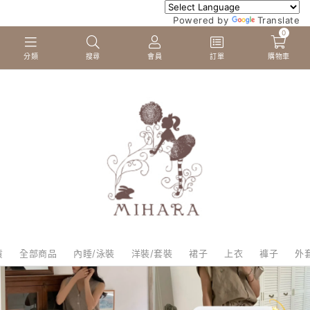
Powered by
Translate
0
分類
搜尋
會員
訂單
購物車
貨
全部商品
內睡/泳裝
洋裝/套裝
裙子
上衣
褲子
外