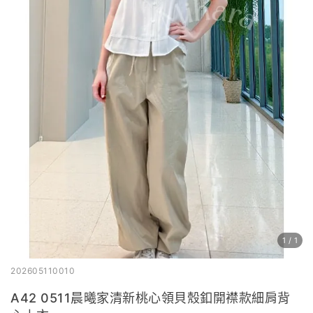
1
/
1
202605110010
A42 0511晨曦家清新桃心領貝殼釦開襟款細肩背