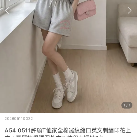
1
/
1
202605110022
A54 0511許願T恤家全棉羅紋縮口英文刺繡印花上