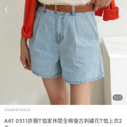
1
/
1
202605110029
A61 0511許願T恤家休閒全棉復古刺繡花T恤上衣2