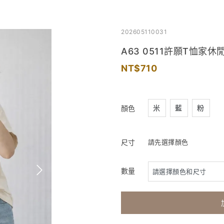
202605110031
A63 0511許願T恤家
710
米
藍
粉
顏色
尺寸
請先選擇顏色
數量