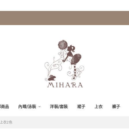
部商品
內睡/泳裝
洋裝/套裝
裙子
上衣
褲子
恤上衣2色