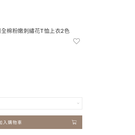
休閒全棉粉嫩刺繡花T恤上衣2色
加入購物車