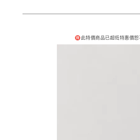
🉐️此特價商品已超低特惠價