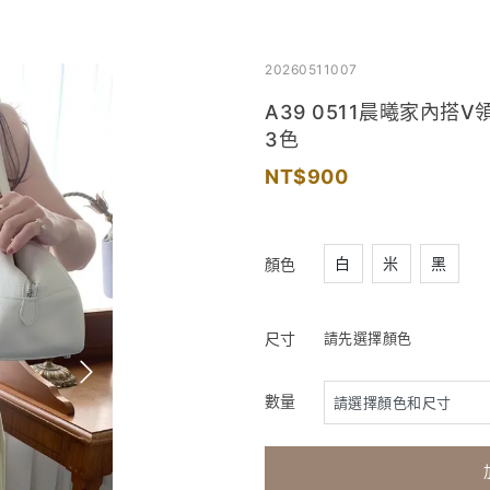
20260511007
A39 0511晨曦家內
3色
900
白
米
黑
顏色
尺寸
請先選擇顏色
數量