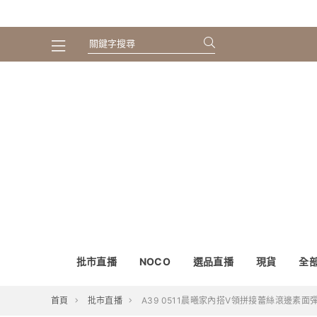
批市直播
NOCO
選品直播
現貨
全
首頁
批市直播
A39 0511晨曦家內搭V領拼接蕾絲滾邊素面