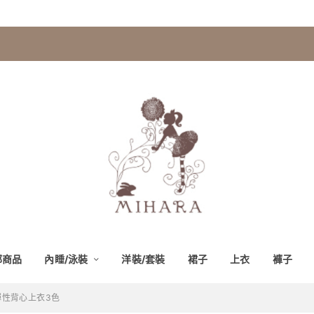
部商品
內睡/泳裝
洋裝/套裝
裙子
上衣
褲子
彈性背心上衣3色