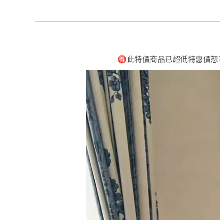
🉐️此特價商品已超低特惠價