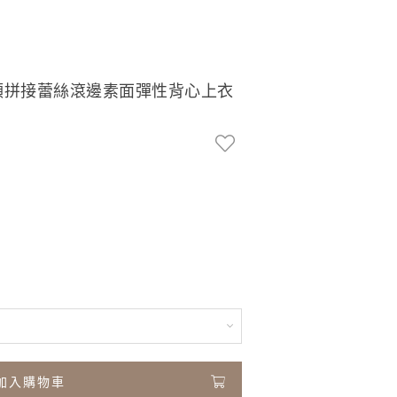
搭V領拼接蕾絲滾邊素面彈性背心上衣
加入購物車