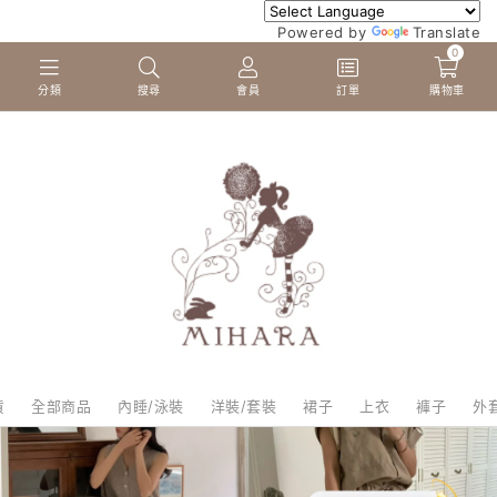
Powered by
Translate
0
分類
搜尋
會員
訂單
購物車
貨
全部商品
內睡/泳裝
洋裝/套裝
裙子
上衣
褲子
外