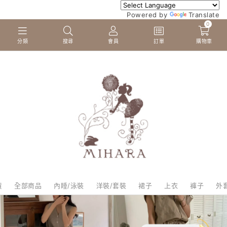
Powered by
Translate
0
分類
搜尋
會員
訂單
購物車
貨
全部商品
內睡/泳裝
洋裝/套裝
裙子
上衣
褲子
外