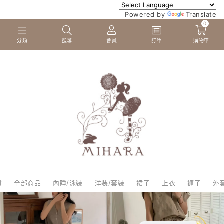
Powered by
Translate
0
分類
搜尋
會員
訂單
購物車
貨
全部商品
內睡/泳裝
洋裝/套裝
裙子
上衣
褲子
外