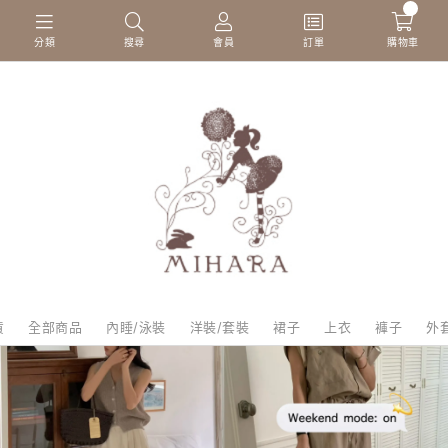
0
分類
搜尋
會員
訂單
購物車
貨
全部商品
內睡/泳裝
洋裝/套裝
裙子
上衣
褲子
外