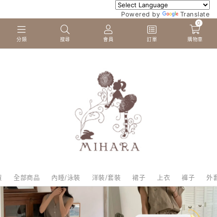
Powered by
Translate
0
分類
搜尋
會員
訂單
購物車
貨
全部商品
內睡/泳裝
洋裝/套裝
裙子
上衣
褲子
外