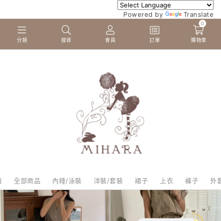
Powered by
Translate
0
分類
搜尋
會員
訂單
購物車
貨
全部商品
內睡/泳裝
洋裝/套裝
裙子
上衣
褲子
外