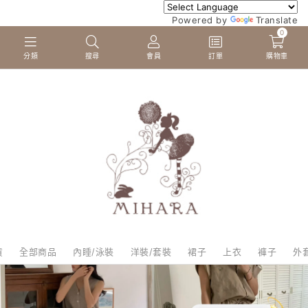
Powered by
Translate
0
分類
搜尋
會員
訂單
購物車
貨
全部商品
內睡/泳裝
洋裝/套裝
裙子
上衣
褲子
外