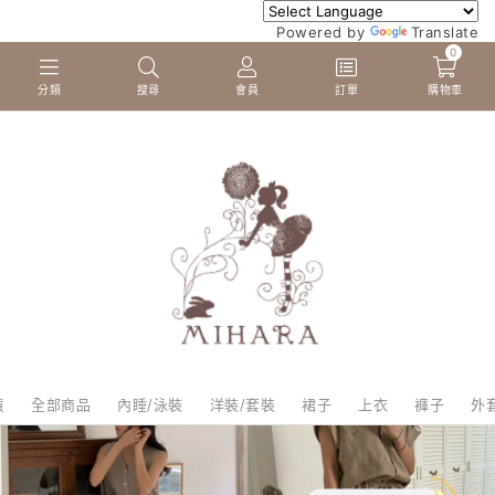
Powered by
Translate
0
分類
搜尋
會員
訂單
購物車
貨
全部商品
內睡/泳裝
洋裝/套裝
裙子
上衣
褲子
外