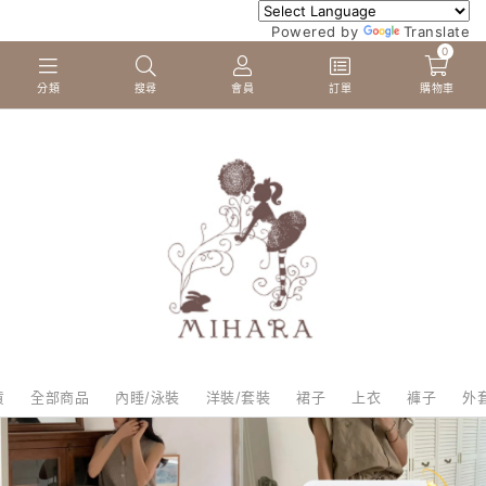
Powered by
Translate
0
分類
搜尋
會員
訂單
購物車
貨
全部商品
內睡/泳裝
洋裝/套裝
裙子
上衣
褲子
外