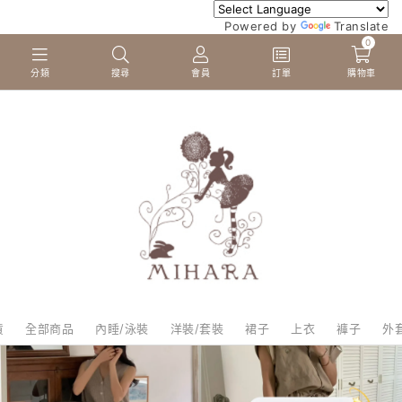
Powered by
Translate
0
分類
搜尋
會員
訂單
購物車
貨
全部商品
內睡/泳裝
洋裝/套裝
裙子
上衣
褲子
外