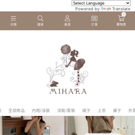
Powered by
Translate
0
分類
搜尋
會員
訂單
購物車
貨
全部商品
內睡/泳裝
洋裝/套裝
裙子
上衣
褲子
外