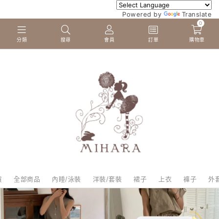
Powered by
Translate
0
分類
搜尋
會員
訂單
購物車
貨
全部商品
內睡/泳裝
洋裝/套裝
裙子
上衣
褲子
外