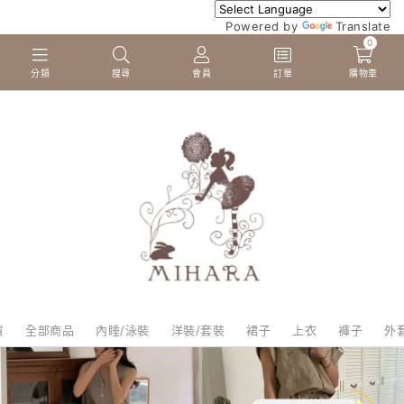
Powered by
Translate
0
分類
搜尋
會員
訂單
購物車
貨
全部商品
內睡/泳裝
洋裝/套裝
裙子
上衣
褲子
外