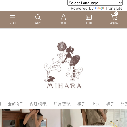
Powered by
Translate
0
分類
搜尋
會員
訂單
購物車
貨
全部商品
內睡/泳裝
洋裝/套裝
裙子
上衣
褲子
外