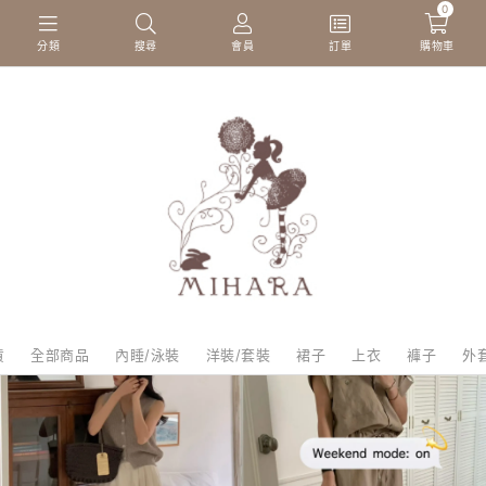
0
分類
搜尋
會員
訂單
購物車
貨
全部商品
內睡/泳裝
洋裝/套裝
裙子
上衣
褲子
外