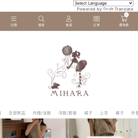
Powered by
Translate
0
分類
搜尋
會員
訂單
購物車
貨
全部商品
內睡/泳裝
洋裝/套裝
裙子
上衣
褲子
外