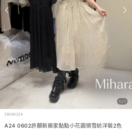
1
/
1
26060224
A24 0602許願新廠家點點小花圓領雪紡洋裝2色