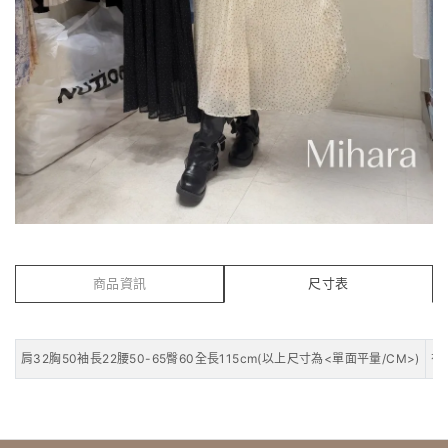
商品資訊
尺寸表
肩32胸50袖長22腰50-65臀60全長115cm(以上尺寸為<單面平量/CM>)
有