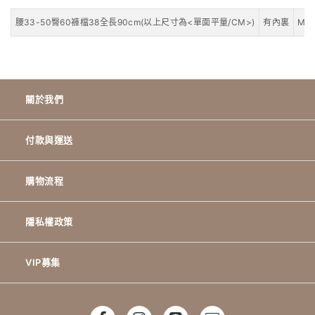
腰33-50臀60褲檔38全長90cm(以上尺寸為<單面平量/CM>)
有內裏
Mo
關於我們
付款與運送
購物流程
隱私權政策
VIP募集