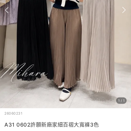
1
/
1
26060231
A31 0602許願新廠家細百褶大寬褲3色