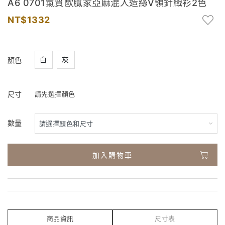
A6 0701氣質歐膩家亞麻混人造絲V領針織衫2色
1332
白
灰
顏色
尺寸
請先選擇顏色
數量
加入購物車
商品資訊
尺寸表