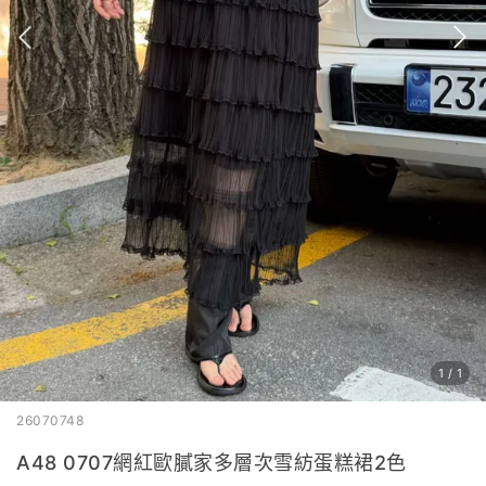
1
/
1
26070748
A48 0707網紅歐膩家多層次雪紡蛋糕裙2色