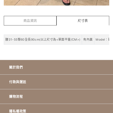
商品資訊
尺寸表
腰31-55臀60全長90cm(以上尺寸為<單面平量/CM>)
有內裏
Model：歐膩
關於我們
付款與運送
購物流程
隱私權政策