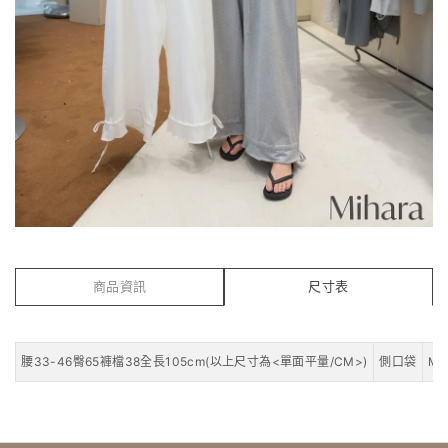
商品資訊
尺寸表
腰33-46臀65褲檔38全長105cm(以上尺寸為<單面平量/CM>)
側口袋
Mo