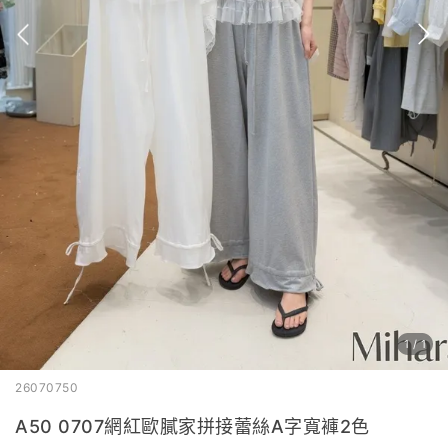
1
/
1
26070750
A50 0707網紅歐膩家拼接蕾絲A字寬褲2色