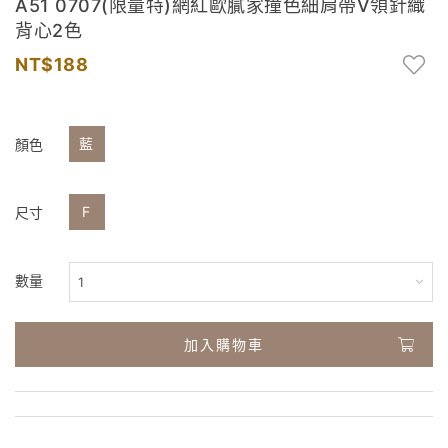
A51 0707(限量特)網紅歐膩家撞色細肩帶V領針織
背心2色
188
藍
顏色
F
尺寸
數量
加入購物車