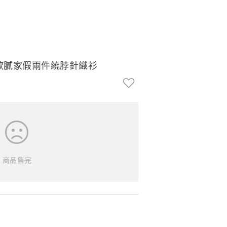
網紅歐膩家假兩件繞脖針織衫
商品售完