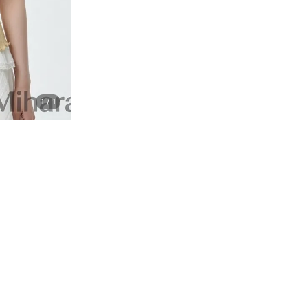
1
/
1