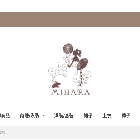
部商品
內睡/泳裝
洋裝/套裝
裙子
上衣
褲子
織衫