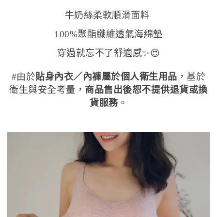
牛奶絲柔軟順滑面料
100%聚酯纖維透氣海綿墊
穿過就忘不了舒適感✨😍
#由於
貼身內衣／內褲屬於個人衛生用品
，基於
衛生與安全考量，
商品售出後恕不提供退貨或換
貨服務
。