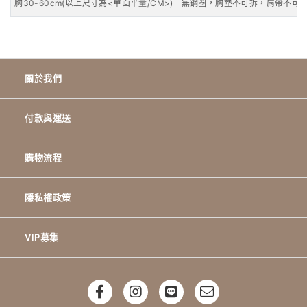
胸30-60cm(以上尺寸為<單面平量/CM>)
無鋼圈，胸墊不可拆，肩帶不可
關於我們
付款與運送
購物流程
隱私權政策
VIP募集