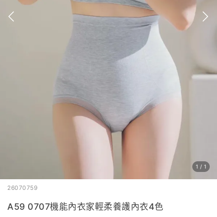
1
/
1
26070759
A59 0707機能內衣家輕柔養護內衣4色