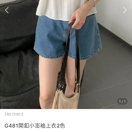
1
/
1
26070803
G481開釦小澎袖上衣2色