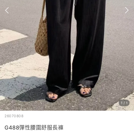
1
/
1
26070808
G488彈性腰圍舒服長褲