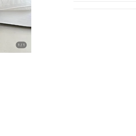
1
/
1