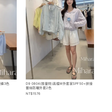
短褲3色
D9 0804(限量特)高檔W外套家SPF50+拼接
蕾絲防曬外套2色
1576