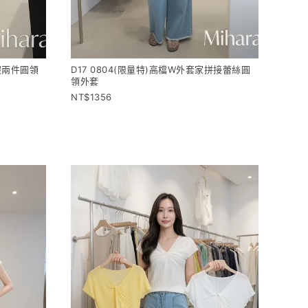
家假兩件圓領
D17 0804(限量特)高檔W外套家拼接蕾絲圓
領外套
1356