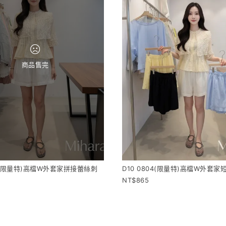
商品售完
04(限量特)高檔W外套家拼接蕾絲刺
D10 0804(限量特)高檔W外套家
衣
865