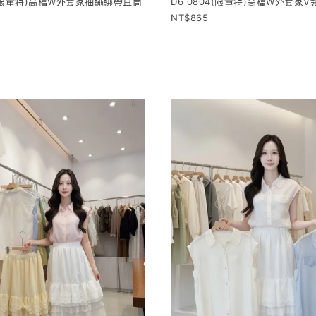
4(限量特)高檔W外套家抽繩綁帶直筒
D6 0804(限量特)高檔W外套家
865