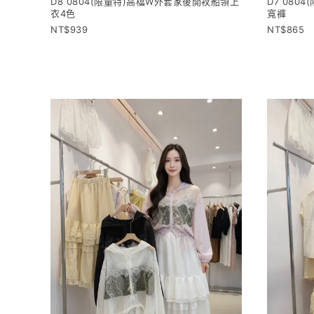
D8 0804(限量特)高檔W外套家後開衩船領上
D7 080
衣4色
寬褲
939
865