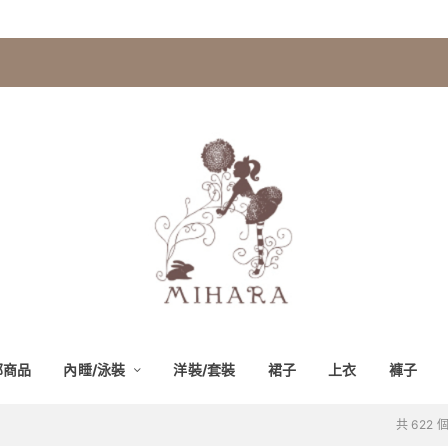
部商品
內睡/泳裝
洋裝/套裝
裙子
上衣
褲子
共 622