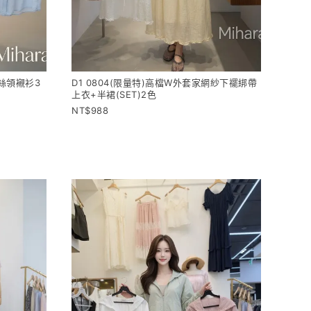
蕾絲領襯衫3
D1 0804(限量特)高檔W外套家網紗下襬綁帶
上衣+半裙(SET)2色
988