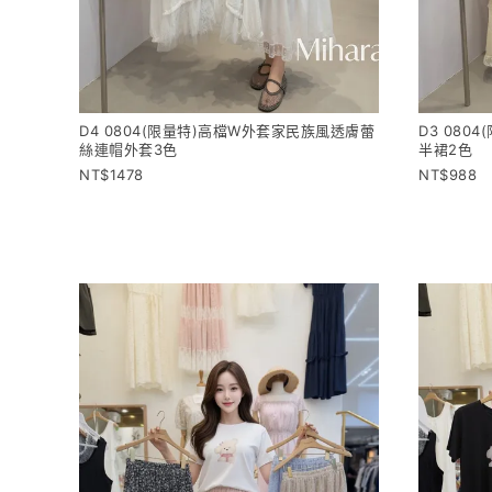
D4 0804(限量特)高檔W外套家民族風透膚蕾
D3 08
絲連帽外套3色
半裙2色
1478
988