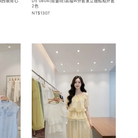
V領西裝背心
D5 0804(限量特)高檔W外套家立體點點外套
2色
1307