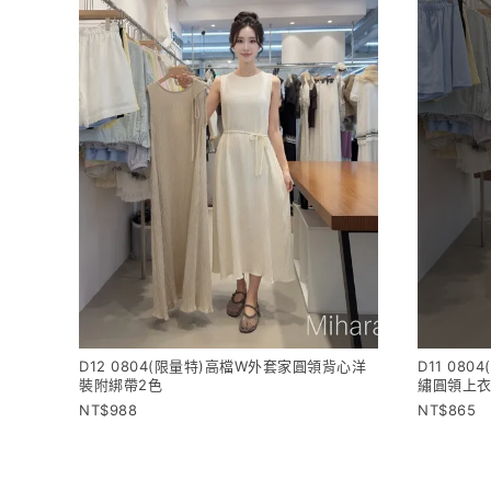
D12 0804(限量特)高檔W外套家圓領背心洋
D11 08
裝附綁帶2色
繡圓領上
988
865