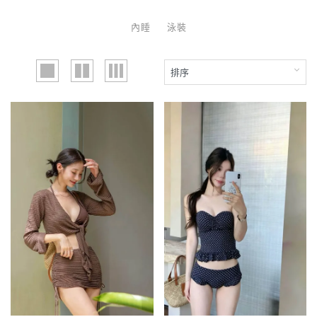
內睡
泳裝