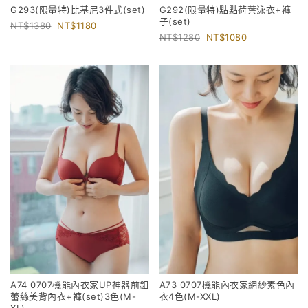
G293(限量特)比基尼3件式(set)
G292(限量特)點點荷葉泳衣+褲
子(set)
1380
1180
1280
1080
A74 0707機能內衣家UP神器前釦
A73 0707機能內衣家網紗素色內
蕾絲美背內衣+褲(set)3色(M-
衣4色(M-XXL)
XL)